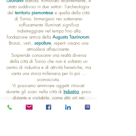
Giovanni
Battista. Rinnovato recentemente, è
stato suddiviso in due settori: l'archeologia
del
territorio piemontese
e quella della città
di Torino. Immergersi nei sotterranei
soffusamente illuminati significa
indietreggiare nel tempo fino alla
fondazione antica della
Augusta Taurinorum
.
Bronzi, vetri,
sepolture
, reperti creano una
atmosfera affascinante.
Sorprende conoscere una realtà diversa
della città di Torino che non è soltanto un
centro di industria e di attività frenetiche, ma
vanta una storia millenaria per lo più …
sconosciuta.
Vi possiamo ammirare oggetti ritrovati
durante gli scavi nella città di
Industria
, poco
distante e visitabile, come altri siti nei
dintorni, in abbinamento a questo Museo.
Durata visita guidata: 2 ore circa
Prenota inviando una mail
info@torinovisita.it