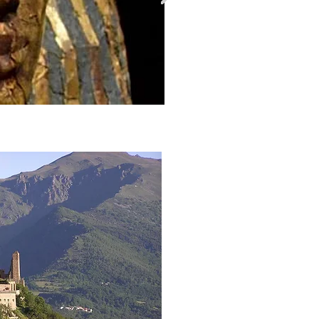
Guida Turistica Torino Guide
Turistiche Torino Visite
Guidate Torino Visite Guidate
Piemonte Spos
i toursmin
turin