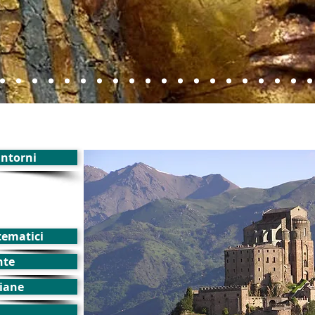
dintorni
 tematici
nte
liane