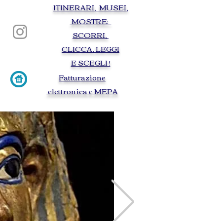
ITINERARI, MUSEI,
Torino visite guidate guided tours tourist
guide itinerary Turin baroque egypt egyptien
MOSTRE:
palais royale auto cinema movie royal palace
savoy Lindberg city routes on foot by bus
SCORRI,
armory edged weapon gunpowder Christine
of France Maria Giovanna Savoy Nemours
Antonello da Messina Leonardo da Vinci
CLICCA, LEGGI
Royal Armory Chambery egyptian museum
of Turi Medieval village
E SCEGLI !
F
atturazione
elettronica e MEPA