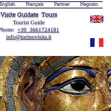
English
Français
Partner
Negozio
Visite Guidate Tours
Tourist Guide
Phone:
+39 3661724181
info@torinovisita.it
Guida Turistica Torino Guide
Turistiche Torino Visite
Guidate Torino Visite Guidate
Piemonte Sposi
 Touristique Turin Piémont Italie Tourist Guide Turin Piedmont Italy