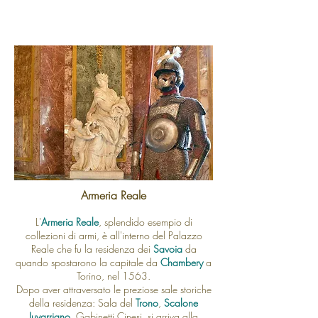
Armeria Reale
L'
Armeria Reale
, splendido esempio di
collezioni di armi, è all'interno del
Palazzo
Reale che fu la residenza dei
Savoia
da
quando spostarono la capitale da
Chambery
a
Torino, nel 1563.
Dopo aver attraversato le preziose sale storiche
della residenza: Sala del
Trono
,
Scalone
Juvarriano
, Gabinetti Cinesi, si arriva alla