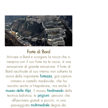
Forte di Bard
Arrivare a Bard e scorgere la rocca che si
inerpica con il suo forte tra le rocce, è una
sensazione di grande emozione. Il forte di
Bard racchiude al suo interno non soltanto la
storia della importante
fortezza
, già castrum
romano e castello medievale, che ha
resistito anche a Napoleone, ma anche il
museo delle Alpi
, il museo
Ferdinando
della
tecnica balistica, le
prigioni
: percorsi che
affascinano grandi e piccini, in una
passeggiata
multimediale
degna dei