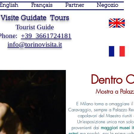
English
Français
Partner
Negozio
Visite Guidate Tours
Tourist Guide
Phone:
+39 3661724181
info@torinovisita.it
Guida Turistica Torino Guide
Turistiche Torino Visite
Guidate Torino Visite Guidate
Piemonte Sposi
 Touristique Turin Piémont Italie Tourist Guide Turin Piedmont Italy
Dentro 
Mostra a Palaz
E Milano torna a omaggiare il 
Caravaggio, sempre a Palazzo Rea
capolavori del Maestro riuniti 
Un’esposizione unica non solo
provenienti dai
maggiori musei it
esteri
ma perché, per la prima volt