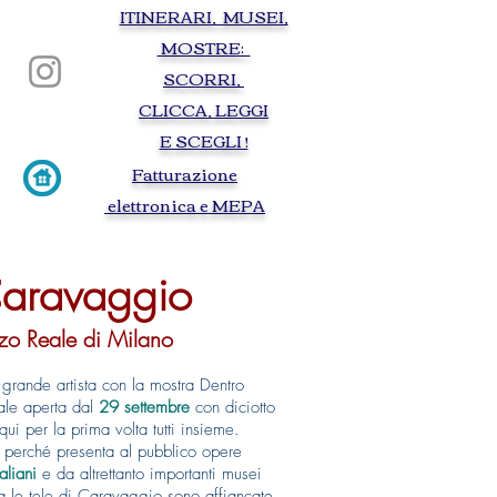
ITINERARI, MUSEI,
Torino visite guidate guided tours tourist
guide itinerary Turin baroque egypt egyptien
MOSTRE:
palais royale auto cinema movie royal palace
savoy Lindberg city routes on foot by bus
SCORRI,
armory edged weapon gunpowder Christine
of France Maria Giovanna Savoy Nemours
Antonello da Messina Leonardo da Vinci
CLICCA, LEGGI
Royal Armory Chambery egyptian museum
of Turi Medieval village
E SCEGLI !
F
atturazione
elettronica e MEPA
Caravaggio
zo Reale di Milano
grande artista con la mostra Dentro
le aperta dal
29 settembre
con diciotto
qui per la prima volta tutti insieme.
 perché presenta al pubblico opere
aliani
e da altrettanto importanti musei
a le tele di Caravaggio sono affiancate