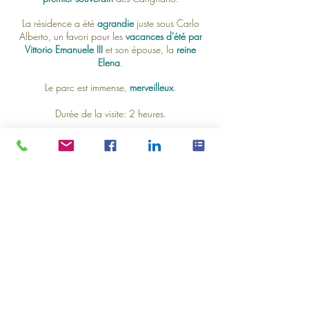
La résidence a été
agrandie
juste sous Carlo
Alberto, un favori pour les
vacances d'été par
Vittorio Emanuele III
et son épouse, la
reine
Elena
.
Le parc est immense,
merveilleux
.
Durée de la visite: 2 heures.
Réservez par courriel
info@torinovisita.it
VISITEZ LE SITE WEB
© 2014 - 2026 - TorinoVisita - Tutti i diritti sono riservati All rights r