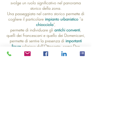
svolge un ruolo significativo nel panorama
storico della zona.
Una passeggiata nel centro storico permette di
cogliere il particolare
impianto urbanistico
“a
chiocciola
”,
permette di individuare gli
antichi conventi
,
quelli dei Francescani e quello dei Domenicani,
permette di sentire la presenza di
importanti
figure
religiose dell’Ottocento, come Don
Giovanni Bosco
.
Il
Duomo
è un gioiello d’arte di fine
Quattrocento
. Il
Battistero
e gli
affreschi
che lo
decorano sono momenti da cogliere e
commentare.
Durata: 2 ore e mezza
Prenota inviando una mail
info@torinovisita.it
o chiamando il
3661724181
© 2014 - 2026 - TorinoVisita - Tutti i diritti sono riservati All rights r
Privacy Policy