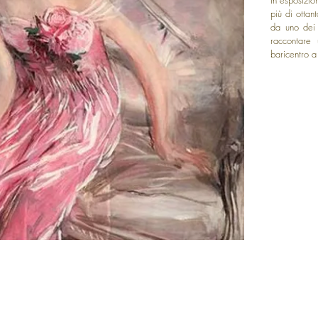
più di ottan
da uno dei p
raccontare
baricentro a 