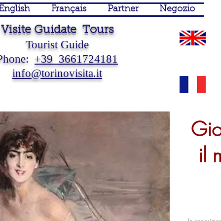
English
Français
Partner
Negozio
Visite Guidate Tours
Tourist Guide
Phone:
+39 3661724181
info@torinovisita.it
Guida Turistica Torino Guide
Turistiche Torino Visite
Guidate Torino Visite Guidate
Piemonte Sposi
 Touristique Turin Piémont Italie Tourist Guide Turin Piedmont Italy
Gio
il 
In esposizi