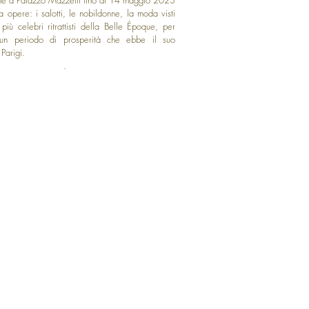
ta opere: i salotti, le nobildonne, la moda visti
iù celebri ritrattisti della Belle Époque, per
 un periodo di prosperità che ebbe il suo
Parigi.
.