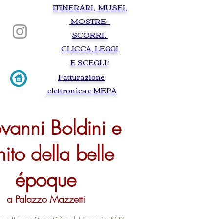
ITINERARI, MUSEI,
Torino visite guidate guided tours tourist
guide itinerary Turin baroque egypt egyptien
MOSTRE:
palais royale auto cinema movie royal palace
savoy Lindberg city routes on foot by bus
SCORRI,
armory edged weapon gunpowder Christine
of France Maria Giovanna Savoy Nemours
Antonello da Messina Leonardo da Vinci
CLICCA, LEGGI
Royal Armory Chambery egyptian museum
of Turi Medieval village
E SCEGLI !
F
atturazione
elettronica e MEPA
vanni Boldini e
mito della belle
époque
a Palazzo Mazzetti
one a Palazzo Mazzetti fino al 14 maggio 2023