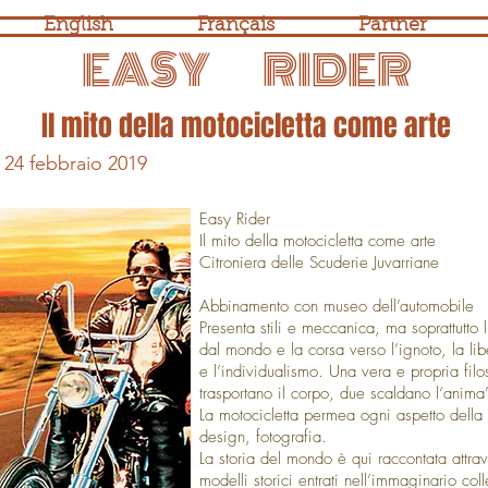
English
Français
Partner
EASY RIDER
Il mito della motocicletta come arte
l 24 febbraio 2019
Easy Rider
Il mito della motocicletta come arte
Citroniera delle Scuderie Juvarriane
Abbinamento con museo dell’automobile
Presenta stili e meccanica, ma soprattutto 
dal mondo e la corsa verso l’ignoto, la libe
e l’individualismo. Una vera e propria filos
trasportano il corpo, due scaldano l‘anima”
La motocicletta permea ogni aspetto della 
design, fotografia.
La storia del mondo è qui raccontata attrav
modelli storici entrati nell’immaginario col