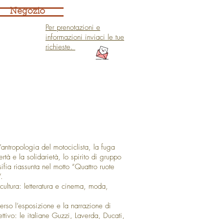
Renato Guttuso alla GAM Guttuso
Negozio
Revolutionary Art for the cinquantenario of 68
Guided Tour to the GAM Galleria d'Arte
Moderna di Torino Modern Art Museum of
Turin Tourist Guide in Turin
Per prenotazioni e
informazioni inviaci le tue
richieste.
l’antropologia del motociclista, la fuga
rtà e la solidarietà, lo spirito di gruppo
ifia riassunta nel motto “Quattro ruote
.
cultura: letteratura e cinema, moda,
erso l’esposizione e la narrazione di
lettivo: le italiane Guzzi, Laverda, Ducati,