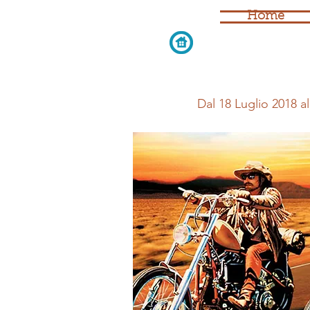
Renato Guttuso alla GAM Guttuso Arte
Home
rivoluzionaria nel cinquantenario del 68 Visita
guidata alla GAM Galleria d'Arte Moderna di
Torino Guida Turistica a Torino
Dal 18 Luglio 2018 a