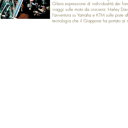
Gilera espressione di individualità dei fon
viaggi sulle moto da crociera: Harley 
l’avventura su Yamaha e KTM sulle piste af
tecnologia che il Giappone ha portato ai 