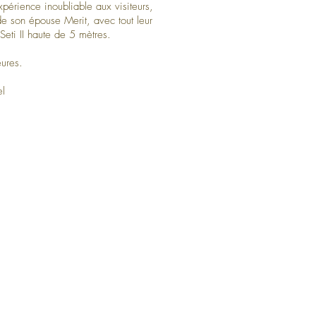
érience inoubliable aux visiteurs,
e son épouse Merit, avec tout leur
 Seti II haute de 5 mètres.
eures.
el