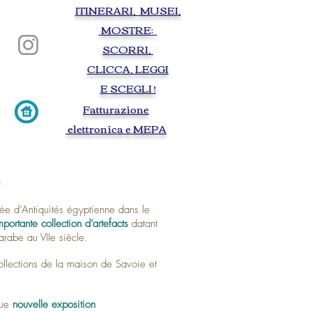
ITINERARI, MUSEI,
Torino visite guidate guided tours tourist
guide itinerary Turin baroque egypt egyptien
MOSTRE:
palais royale auto cinema movie royal palace
savoy Lindberg city routes on foot by bus
SCORRI,
armory edged weapon gunpowder Christine
of France Maria Giovanna Savoy Nemours
Antonello da Messina Leonardo da Vinci
CLICCA, LEGGI
Royal Armory Chambery egyptian museum
of Turi Medieval village
E SCEGLI !
F
atturazione
elettronica e MEPA
n
ée d’Antiquités égyptienne dans le
mportante collection d’artefacts
datant
rabe au VIIe siècle.
collections de la maison de Savoie et
que
nouvelle exposition