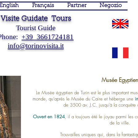
English
Français
Partner
Negozio
Visite Guidate Tours
Tourist Guide
Phone:
+39 3661724181
info@torinovisita.it
Guida Turistica Torino Guide
Turistiche Torino Visite
Guidate Torino Visite Guidate
Piemonte Sposi
 Touristique Turin Piémont Italie Tourist Guide Turin Piedmont Italy
Musée Egyptie
Le Musée égyptien de Turin est le plus important mus
monde, qu’après le Musée du Caire et héberge une
i
de 3500 av. J.C. jusqu'à la conquête a
Ouvert en 1824
, il a toujours été le joyau parmi les 
de la ville.
Trouvailles uniques qui, dans la fantasti