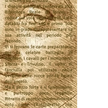
scientifica ed artistica.
I disegni autografi conservati alla
Biblioteca Reale di Torino, il
codice sul volo degli uccelli, tutti
databili fra fine ‘400 e primo ‘500
sono in grado di rappresentare la
sua attività nel periodo più
fecondo.
Vi si trovano le carte preparatorie
per la celebre battaglia di
Anghiari, i cavalli per i monumenti
Sforza e Trivulzio, il volto di
fanciulla poi utilizzato nella
Vergine delle rocce per la figura
dell’angelo.
Ma il pezzo forte è il famosissimo
e purtroppo poco leggibile
Ritratto di vecchio universalmente
noto come l’Autoritratto, che