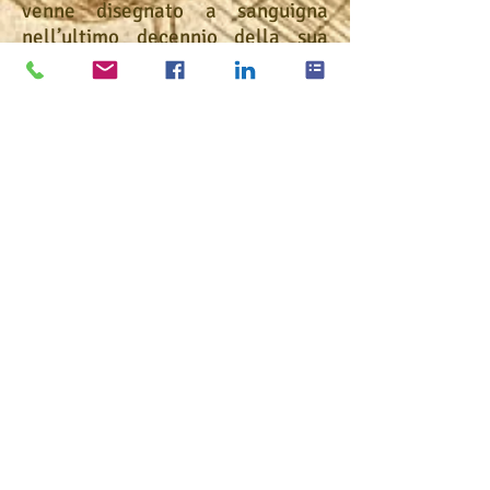
venne disegnato a sanguigna
nell’ultimo decennio della sua
vita.
In mostra anche opere di grandi
maestri coevi, e fra tutti il
Pollaiolo, Bramante, Boltraffio,
Michelangelo e Raffaello, che ne
permettono una lettura di
confronto ed evidenziano la
peculiarità del grande genio
toscano.
Suo il lascito dello studio di
anatomia, la rappresentazione
delle emozioni nei volti,
l’architettura, l’ingegneria
aeronautica, civile e bellica,
navale e delle acque, nella sua
citazione del Piemonte con la
presenza del Naviglio di Ivrea nel