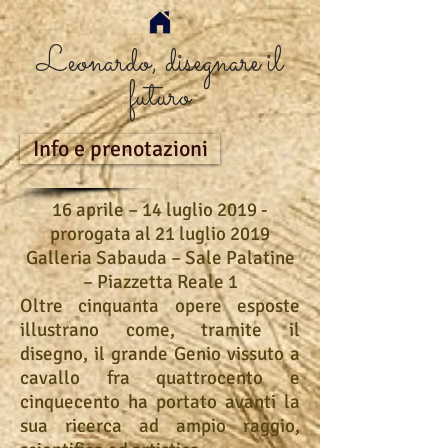
Leonardo, disegnare il
futuro
Info e prenotazioni
16 aprile – 14 luglio 2019 -
prorogata al 21 luglio 2019
Galleria Sabauda – Sale Palatine
– Piazzetta Reale 1
Oltre cinquanta opere esposte
illustrano come, tramite il
disegno, il grande Genio vissuto a
cavallo fra quattrocento e
cinquecento ha portato avanti la
sua ricerca ad ampio raggio,