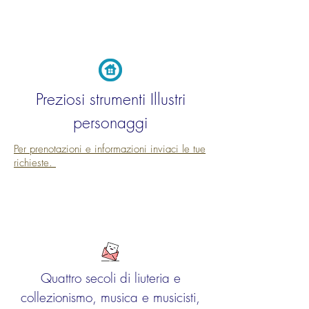
Renato Guttuso alla GAM Guttuso Arte
rivoluzionaria nel cinquantenario del 68
Visita guidata alla GAM Galleria d'Arte
Moderna di Torino Guida Turistica a Torino
Preziosi strumenti Illustri
personaggi
Per prenotazioni e informazioni inviaci le tue
richieste.
Renato Guttuso alla GAM Guttuso
Revolutionary Art for the cinquantenario of
68 Guided Tour to the GAM Galleria d'Arte
Moderna di Torino Modern Art Museum of
Turin Tourist Guide in Turin
Quattro secoli di liuteria e
collezionismo, musica e musicisti,