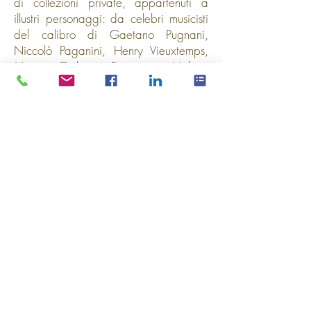
di collezioni private, appartenuti a
illustri personaggi: da celebri musicisti
del calibro di Gaetano Pugnani,
Niccolò Paganini, Henry Vieuxtemps,
Mauro Giuliani, Francesco Molino,
Federico Cano, Ramon Montoya,
Andrés Segovia, Ida Presti, ad una
serie di importanti personaggi storici
quali l’Imperatore Leopoldo I
d’Asburgo, l’Imperatrice Maria Teresa
di Borbone Napoli, la principessa
Maria Teresa Strozzi, il conte Cozio di
Salabue, la duchessa Maria Cristina di
Borbone Napoli, la contessa Maria
Beatrice Barbiano di Belgioioso, la
duchessa Maria Teresa di Borbone
Francia, la regina Margherita di
Savoia.
La mostra è anche l’occasione per
portare alla conoscenza del largo