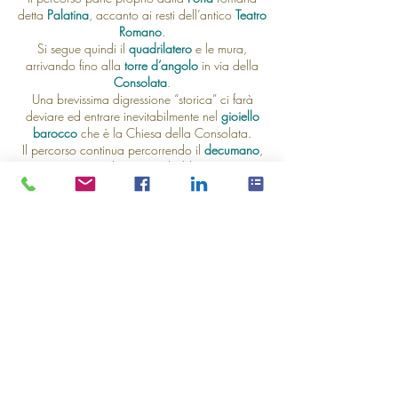
detta
Palatina
, accanto ai resti dell’antico
Teatro
Romano
.
Si segue quindi il
quadrilatero
e le mura,
arrivando fino alla
torre d’angolo
in via della
Consolata
.
Una brevissima digressione “storica” ci farà
deviare ed entrare inevitabilmente nel
gioiello
barocco
che è la Chiesa della Consolata.
Il percorso continua percorrendo il
decumano
,
attuale Via Garibaldi.
Un itinerario utile a chi ama la storia e
l’
urbanistica
ortogonale
tipica
degli
insediamenti romani.
Utilissima passeggiata per ragazzi che studiano
questo periodo storico
Durata visita guidata: 2 ore.
Prenota inviando una mail
info@torinovisita.it
o chiamando il
3661724181
© 2014 - 2026 - TorinoVisita - Tutti i diritti sono riservati All rights r