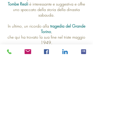
Tombe Reali
è interessante e suggestiva e offre
uno spaccato della storia della
dinastia
sabauda.
In ultimo, un ricordo alla
tragedia del Grande
Torino
,
che qui ha trovato la sua fine nel triste maggio
1949.
Durata visita guidata: 2 ore.
Prenota inviando una mail
info@torinovisita.it
o chiamando il
3661724181
© 2014 - 2026 - TorinoVisita - Tutti i diritti sono riservati All rights r
Privacy Policy