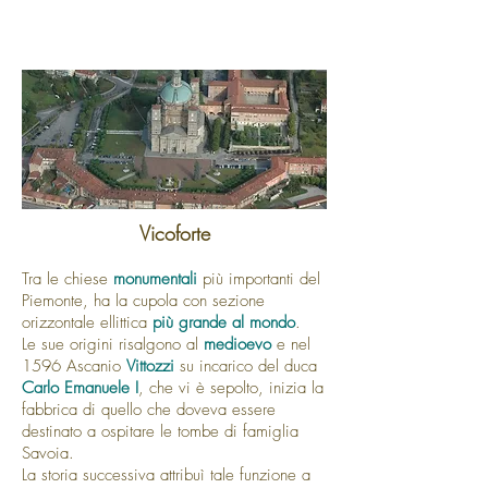
Vicoforte
Tra le chiese
monumentali
più importanti del
Piemonte, ha la cupola con sezione
orizzontale ellittica
più grande al mondo
.
Le sue origini risalgono al
medioevo
e nel
1596 Ascanio
Vittozzi
su incarico del duca
Carlo Emanuele I
, che vi è sepolto, inizia la
fabbrica di quello che doveva essere
destinato a ospitare le tombe di famiglia
Savoia.
La storia successiva attribuì tale funzione a