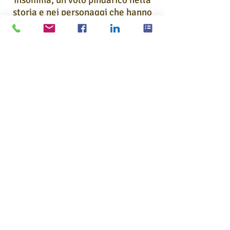
insomma, un volo pindarico nella
storia e nei personaggi che hanno
“finito” la loro vita, ma che sono
ancora presenti, fra le vie di
Torino.
Durata visita guidata: 2 ore.
Prenota inviando una mail
info@torinovisita.it
o chiamando il
3661724181
© 2014 - 2026 - TorinoVisita - Tutti i diritti sono riservati All rights r
Privacy Policy