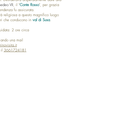
edeo VII
, il "
Conte Rosso
", per grazia
cendenza fu assicurata.
ità religiosa a questo magnifico luogo
rari che conducono in
val di Susa
.
uidata: 2 ore circa
viando una mail
inovisita.it
 il
3661724181