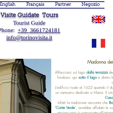
English
Français
Partner
Negozio
Visite Guidate Tours
Tourist Guide
Phone:
+39 3661724181
info@torinovisita.it
Guida Turistica Torino Guide
Turistiche Torino Visite
Guidate Torino Visite Guidate
Piemonte Sposi
 Touristique Turin Piémont Italie Tourist Guide Turin Piedmont Italy
Madonna dei 
Affacciarsi sul lago
dalla terrazza
de
fondono: qui
sotto il lago
e dietro 
v
L’edificio risale al 1622 quando il 
un santuario dedicato a Maria. Il si
Casa
Infatti la tradizione racconta che
Bo
"
Conte Verde
", avrebbe affidato le 
ancora oggi è conservata all'inter