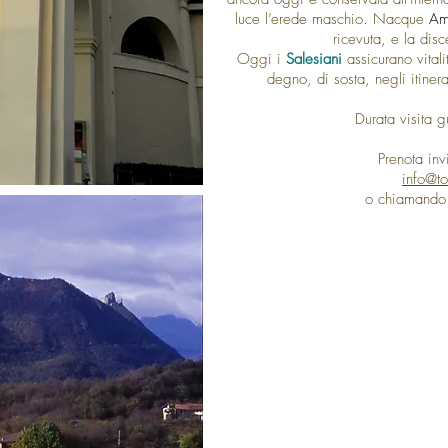
luce l’erede maschio. Nacque
Am
ricevuta, e la dis
Oggi i
Salesiani
assicurano vital
degno, di sosta, negli itine
Durata visita g
Prenota in
info@tor
o chiamando