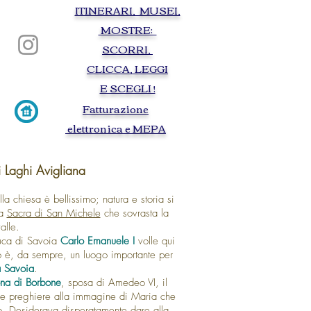
ITINERARI, MUSEI,
Torino visite guidate guided tours tourist
guide itinerary Turin baroque egypt egyptien
MOSTRE:
palais royale auto cinema movie royal palace
savoy Lindberg city routes on foot by bus
SCORRI,
armory edged weapon gunpowder Christine
of France Maria Giovanna Savoy Nemours
Antonello da Messina Leonardo da Vinci
CLICCA, LEGGI
Royal Armory Chambery egyptian museum
of Turi Medieval village
E SCEGLI !
F
atturazione
elettronica e MEPA
Laghi Avigliana
lla chiesa è bellissimo; natura e storia si
la
Sacra di San Michele
che sovrasta la
alle.
duca di Savoia
Carlo Emanuele I
volle qui
to è, da sempre, un luogo importante per
 Savoia
.
na di Borbone
, sposa di Amedeo VI, il
sue preghiere alla immagine di Maria che
no. Desiderava disperatamente dare alla